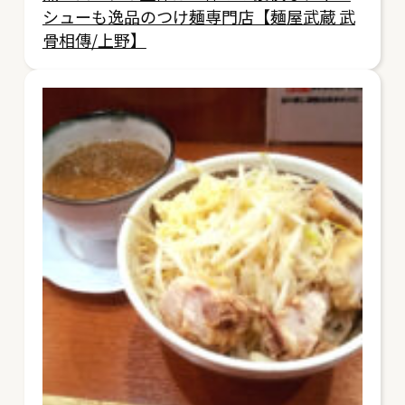
シューも逸品のつけ麺専門店【麺屋武蔵 武
骨相傳/上野】