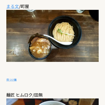
まる文
/町屋
得つけ麺
麺匠 ヒムロク/田無