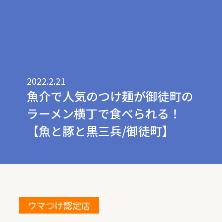
2022.2.21
魚介で人気のつけ麺が御徒町の
ラーメン横丁で食べられる！
【魚と豚と黒三兵/御徒町】
ウマつけ認定店