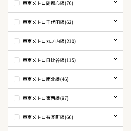
東京メトロ副都心線(76)
東京メトロ千代田線(63)
東京メトロ丸ノ内線(210)
東京メトロ日比谷線(115)
東京メトロ南北線(46)
東京メトロ東西線(87)
東京メトロ有楽町線(66)