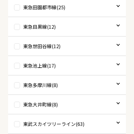
東急田園都市線(25)
東急目黒線(12)
東急世田谷線(12)
東急池上線(17)
東急多摩川線(8)
東急大井町線(8)
東武スカイツリーライン(63)