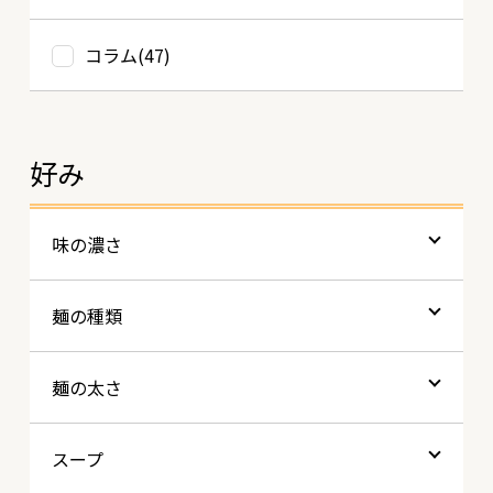
コラム(47)
好み
味の濃さ
麺の種類
麺の太さ
スープ