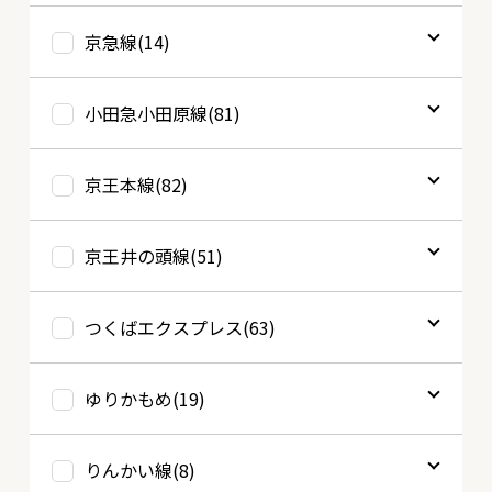
京急線(14)
小田急小田原線(81)
京王本線(82)
京王井の頭線(51)
つくばエクスプレス(63)
ゆりかもめ(19)
りんかい線(8)