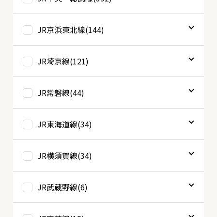
JR京浜東北線(144)
JR埼京線(121)
JR常磐線(44)
JR東海道線(34)
JR横須賀線(34)
JR武蔵野線(6)