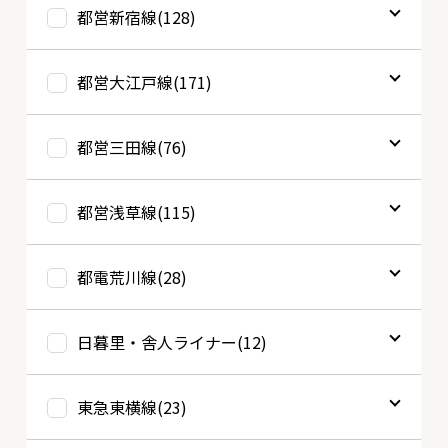
都営新宿線(128)
都営大江戸線(171)
都営三田線(76)
都営浅草線(115)
都電荒川線(28)
日暮里・舎人ライナー(12)
東急東横線(23)