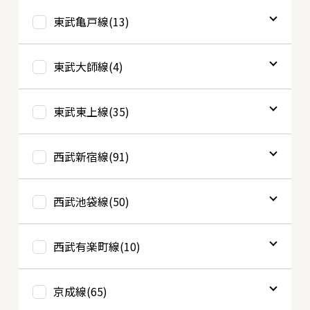
東武亀戸線(13)
東武大師線(4)
東武東上線(35)
西武新宿線(91)
西武池袋線(50)
西武有楽町線(10)
京成線(65)