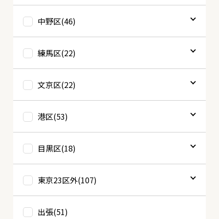
中野区(46)
練馬区(22)
文京区(22)
港区(53)
目黒区(18)
東京23区外(107)
出張(51)