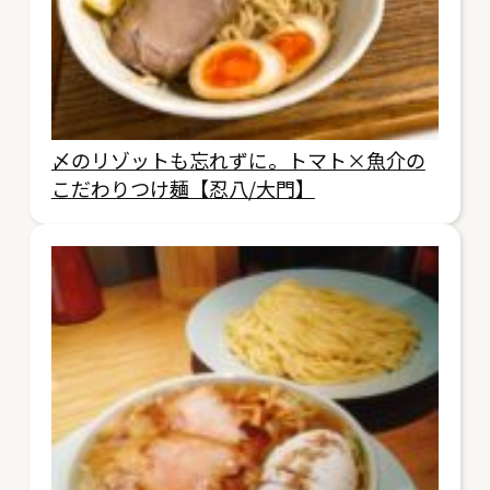
〆のリゾットも忘れずに。トマト×魚介の
こだわりつけ麺【忍八/大門】