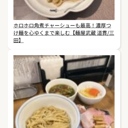
ホロホロ角煮チャーシューも最高！濃厚つ
け麺を心ゆくまで楽しむ【麺屋武蔵 道貫/三
田】