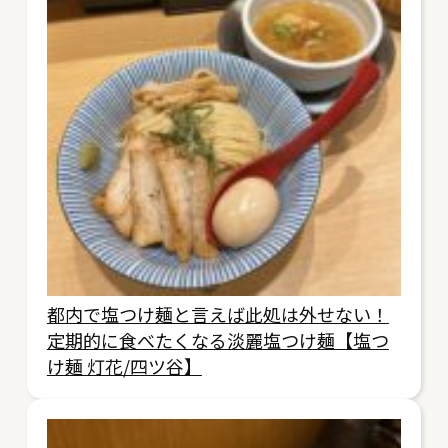
都内で塩つけ麺と言えば此処は外せない！
定期的に食べたくなる淡麗塩つけ麺【塩つ
け麺 灯花/四ツ谷】