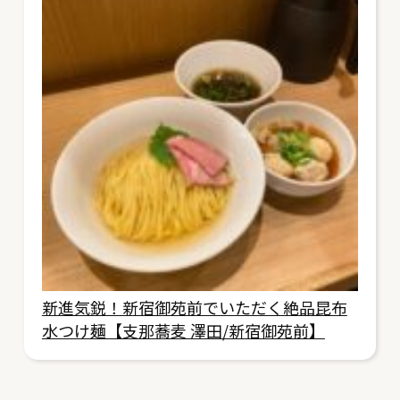
新進気鋭！新宿御苑前でいただく絶品昆布
水つけ麺【支那蕎麦 澤田/新宿御苑前】