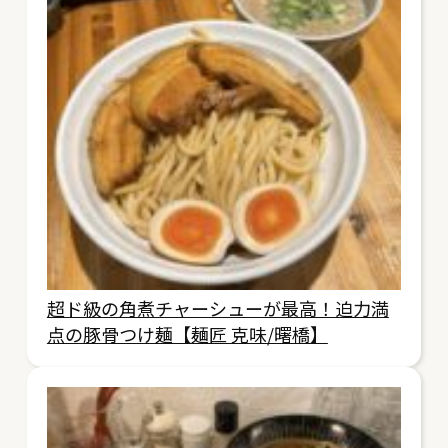
超ド級の角煮チャーシューが最高！迫力満
点の豚骨つけ麺【麺匠 克味/曙橋】