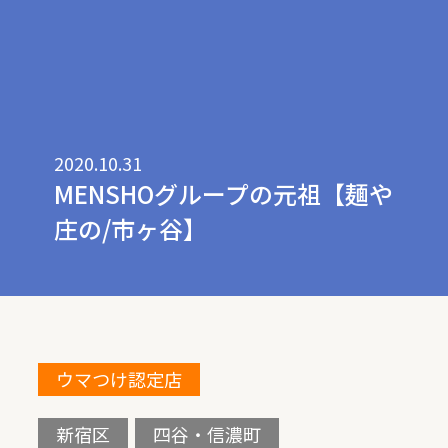
2020.10.31
MENSHOグループの元祖【麺や
庄の/市ヶ谷】
ウマつけ認定店
新宿区
四谷・信濃町