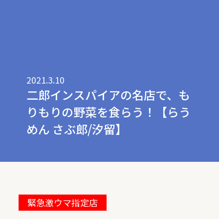
2021.3.10
二郎インスパイアの名店で、も
りもりの野菜を食らう！【らう
めん さぶ郎/汐留】
緊急激ウマ指定店