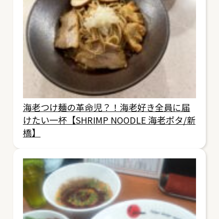
海老つけ麺の革命児？！海老好き全員に届
けたい一杯【SHRIMP NOODLE 海老ポタ/新
橋】