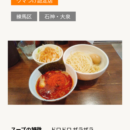
ウマつけ認定店
練馬区
石神・大泉
スープの特徴
ドロドロ ザラザラ