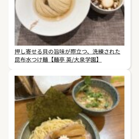
押し寄せる貝の旨味が際立つ、洗練された
昆布水つけ麺【麺亭 英/大泉学園】