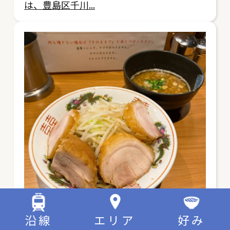
は、豊島区千川...
沿線
エリア
好み
まずはここから！二郎系つけ麺を食べたこ