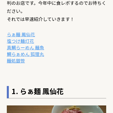
判のお店です。今年中に食レポするのでお待ちく
ださい。
それでは早速紹介していきます！
らぁ麺 鳳仙花
塩つけ麺灯花
真鯛らーめん 麺魚
鯛らぁめん 狐狸丸
麺処銀笹
1. らぁ麺 鳳仙花