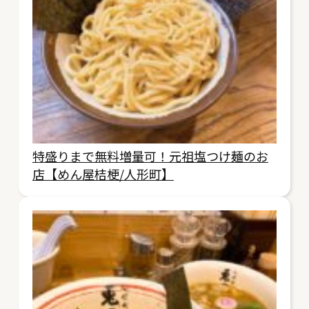
特盛りまで無料増量可！元祖塩つけ麺のお
店【めん屋桔梗/人形町】