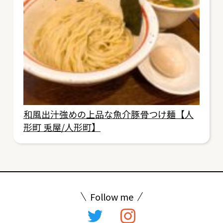
和風出汁強めの上品な魚介豚骨つけ麺【人
形町 兎屋/人形町】
Follow me