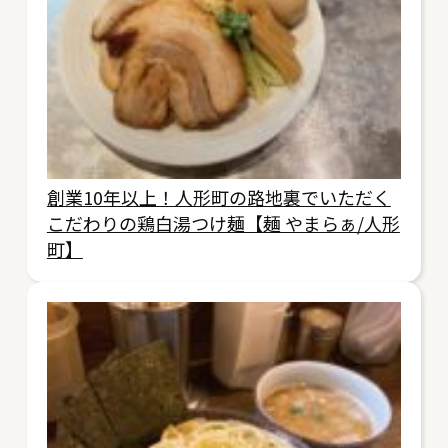
創業10年以上！人形町の路地裏でいただく
こだわりの鶏白湯つけ麺【麺 やまらぁ/人形
町】