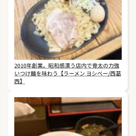
2010年創業。昭和感漂う店内で骨太の力強
いつけ麺を味わう【ラーメン ヨシベー/西葛
西】