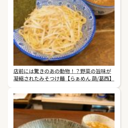
店前には驚きのあの動物！？野菜の旨味が
凝縮されたみそつけ麺【らぁめん 葫/葛西】