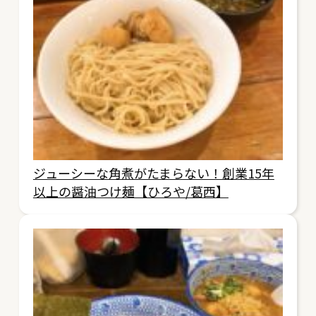
ジューシーな角煮がたまらない！創業15年
以上の醤油つけ麺【ひろや/葛西】