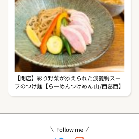
【閉店】彩り野菜が添えられた淡麗鴨スー
プのつけ麺【らーめんつけめん 山/西葛西】
Follow me