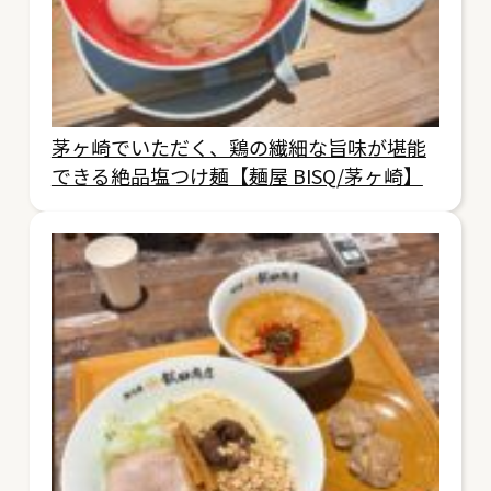
茅ヶ崎でいただく、鶏の繊細な旨味が堪能
できる絶品塩つけ麺【麺屋 BISQ/茅ヶ崎】