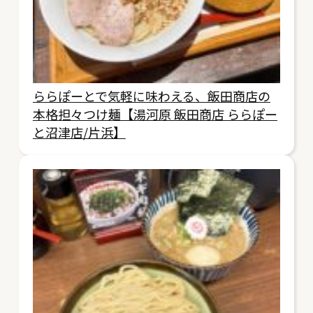
ららぽーとで気軽に味わえる、飯田商店の
本格担々つけ麺【湯河原 飯田商店 ららぽー
と沼津店/片浜】