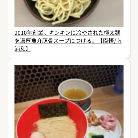
2010年創業。キンキンに冷やされた極太麺
を濃厚魚介豚骨スープにつける。【庵悟/南
浦和】