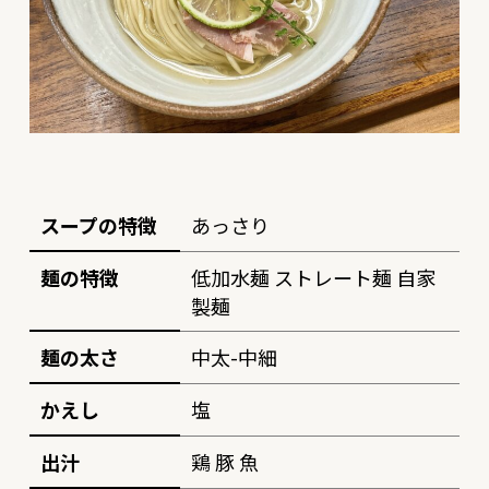
スープの特徴
あっさり
麺の特徴
低加水麺 ストレート麺 自家
製麺
麺の太さ
中太-中細
かえし
塩
出汁
鶏 豚 魚