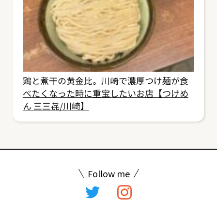
鶏と煮干の黄金比。川崎で濃厚つけ麺が食
べたくなった時に重宝したいお店【つけめ
ん 三三㐂/川崎】
Follow me