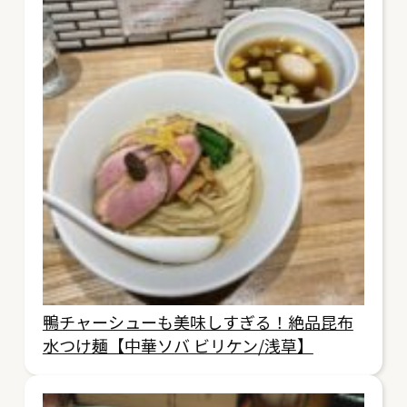
鴨チャーシューも美味しすぎる！絶品昆布
水つけ麺【中華ソバ ビリケン/浅草】