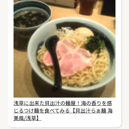
浅草に出来た貝出汁の麺屋！海の香りを感
じるつけ麺を食べてみる【貝出汁らぁ麺 海
美風/浅草】