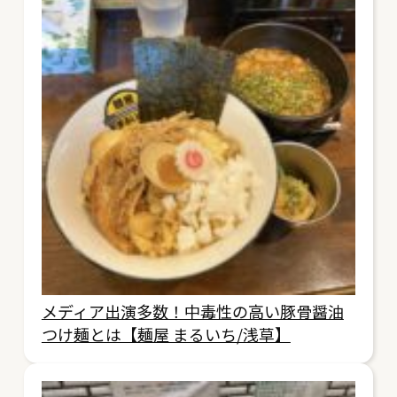
メディア出演多数！中毒性の高い豚骨醤油
つけ麺とは【麺屋 まるいち/浅草】