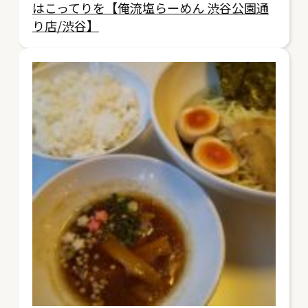
はこってりを【俺流塩らーめん 渋谷公園通
り店/渋谷】