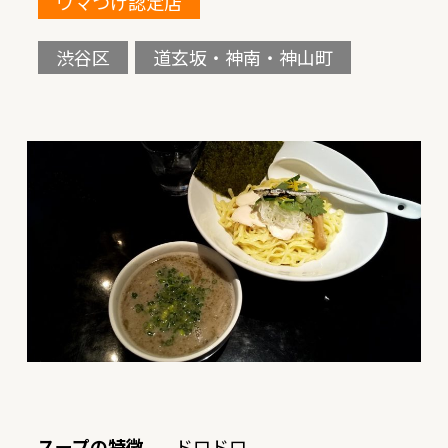
ウマつけ認定店
渋谷区
道玄坂・神南・神山町
スープの特徴
ドロドロ