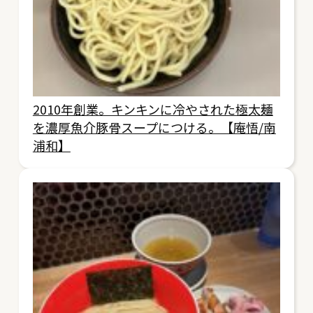
2010年創業。キンキンに冷やされた極太麺
を濃厚魚介豚骨スープにつける。【庵悟/南
浦和】