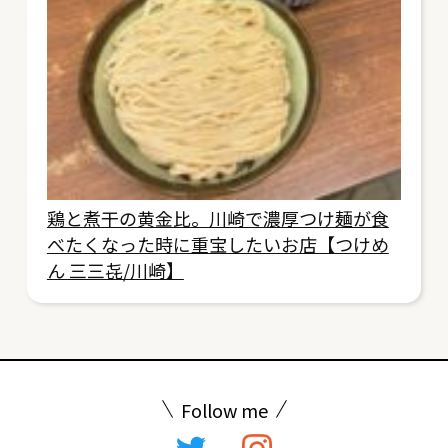
鶏と煮干の黄金比。川崎で濃厚つけ麺が食
べたくなった時に重宝したいお店【つけめ
ん 三三㐂/川崎】
Follow me