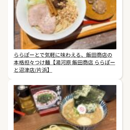
ららぽーとで気軽に味わえる、飯田商店の
本格担々つけ麺【湯河原 飯田商店 ららぽー
と沼津店/片浜】