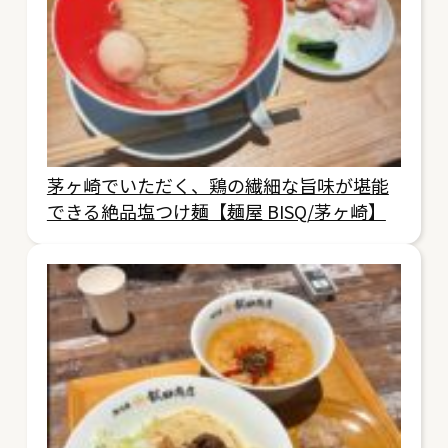
茅ヶ崎でいただく、鶏の繊細な旨味が堪能
できる絶品塩つけ麺【麺屋 BISQ/茅ヶ崎】