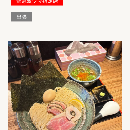
緊急激ウマ指定店
出張