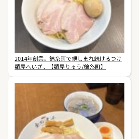
2014年創業。錦糸町で親しまれ続けるつけ
麺屋へいざ。【麺屋りゅう/錦糸町】