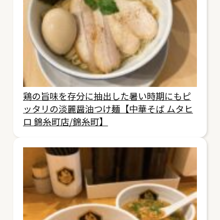
鶏の旨味を存分に抽出した暑い時期にもピ
ッタリの淡麗醤油つけ麺【中華そば ムタヒ
ロ 錦糸町店/錦糸町】