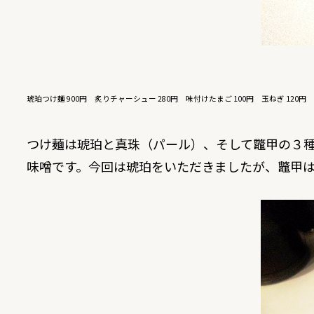
琥珀つけ麺 900円 炙りチャーシュー 280円 味付けたまご 100円 玉ねぎ 120円
つけ麺は琥珀と真珠（パール）、そして鼈甲の３
味噌です。今回は琥珀をいただきましたが、鼈甲