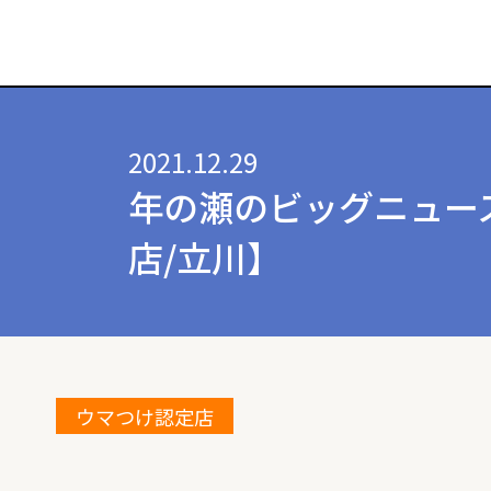
2021.12.29
年の瀬のビッグニュー
店/立川】
ウマつけ認定店