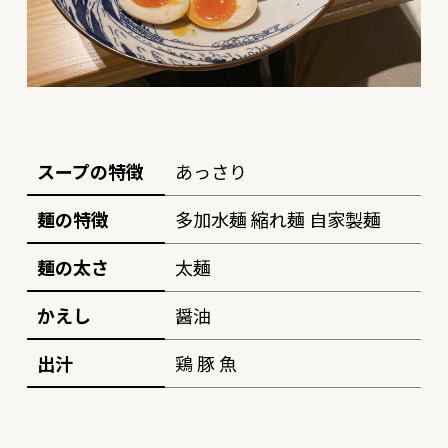
スープの特徴
あっさり
麺の特徴
多加水麺 縮れ麺 自家製麺
麺の太さ
太麺
かえし
醤油
出汁
鶏 豚 魚