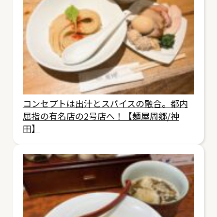
コンセプトは出汁とスパイスの融合。都内
屈指の有名店の2号店へ！【麺屋周郷/神
田】