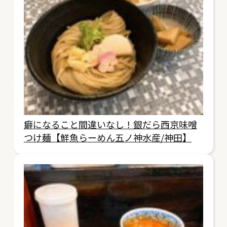
癖になること間違いなし！銀だら西京味噌
つけ麺【鮮魚らーめん五ノ神水産/神田】