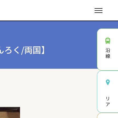
んろく/両国】
沿線
エリア