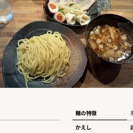
麺の特徴
かえし