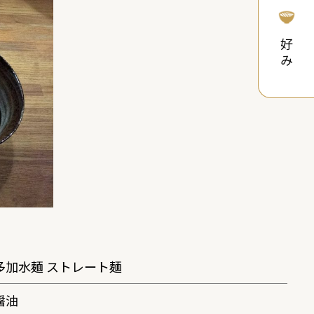
好み
多加水麺 ストレート麺
醤油