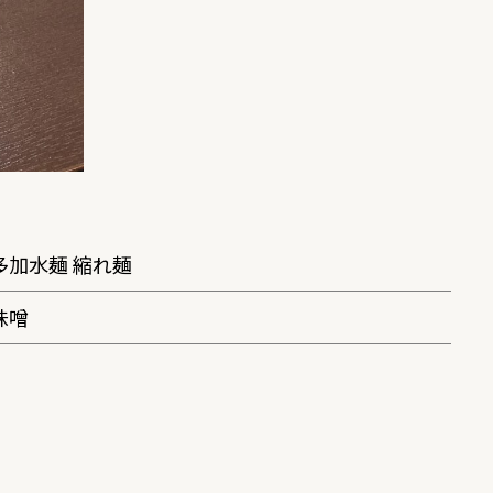
多加水麺 縮れ麺
味噌