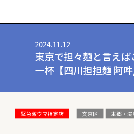
2024.11.12
東京で担々麺と言えば
一杯【四川担担麺 阿吽
緊急激ウマ指定店
文京区
本郷・湯