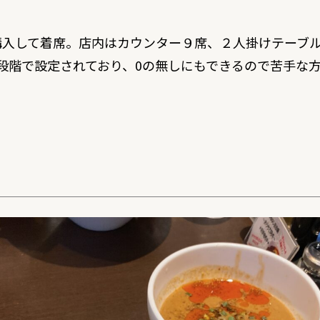
購入して着席。店内はカウンター９席、２人掛けテーブ
段階で設定されており、0の無しにもできるので苦手な