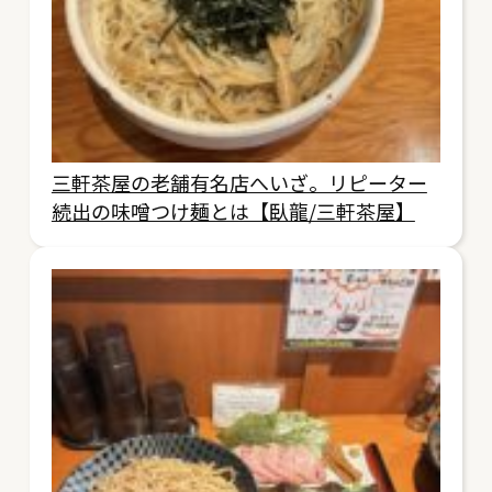
三軒茶屋の老舗有名店へいざ。リピーター
続出の味噌つけ麺とは【臥龍/三軒茶屋】