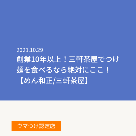
2021.10.29
創業10年以上！三軒茶屋でつけ
麺を食べるなら絶対にここ！
【めん和正/三軒茶屋】
ウマつけ認定店