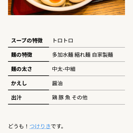
スープの特徴
トロトロ
麺の特徴
多加水麺 縮れ麺 自家製麺
麺の太さ
中太-中細
かえし
醤油
出汁
鶏 豚 魚 その他
どうも！
つけりき
です。