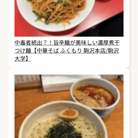
中毒者続出？！旨辛麺が美味しい濃厚煮干
つけ麺【中華そば ふくもり 駒沢本店/駒沢
大学】