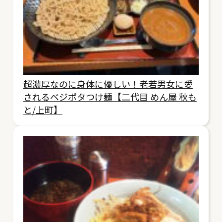
超濃厚なのに身体に優しい！老若男女に愛
されるベジポタつけ麺【二代目 めん屋 秋も
と/上町】