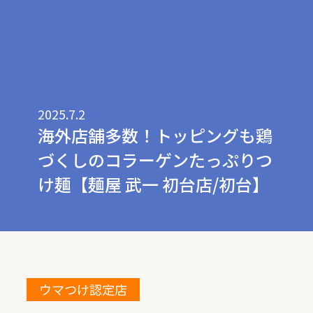
2025.7.2
海外店舗多数！トッピングも鶏
づくしのコラーゲンたっぷりつ
け麺【麺屋 武一 初台店/初台】
ウマつけ認定店