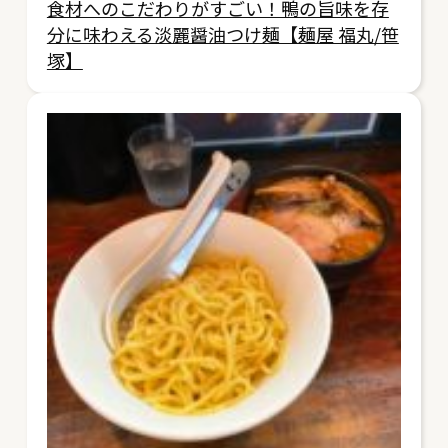
食材へのこだわりがすごい！鴨の旨味を存
分に味わえる淡麗醤油つけ麺【麺屋 福丸/笹
塚】