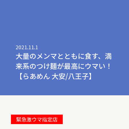
2021.11.1
大量のメンマとともに食す、満
来系のつけ麺が最高にウマい！
【らあめん 大安/八王子】
緊急激ウマ指定店