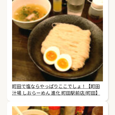
町田で塩ならやっぱりここでしょ！【町田
汁場 しおらーめん 進化 町田駅前店/町田】