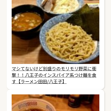
マシてないけど別盛りのモリモリ野菜に衝
撃！！八王子のインスパイア系つけ麺を食
す【ラーメン田田/八王子】