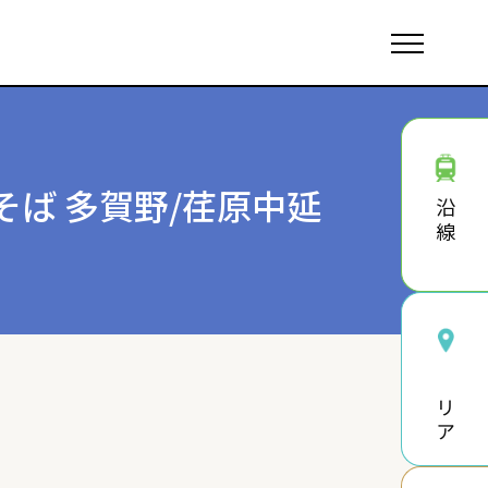
ば 多賀野/荏原中延
沿線
エリア