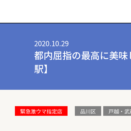
2020.10.29
都内屈指の最高に美味
駅】
緊急激ウマ指定店
品川区
戸越・武