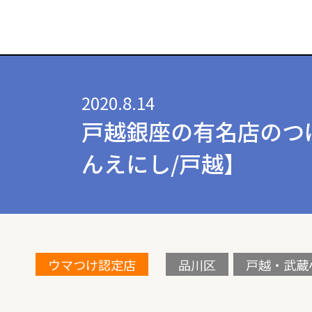
2020.8.14
戸越銀座の有名店のつ
んえにし/戸越】
ウマつけ認定店
品川区
戸越・武蔵