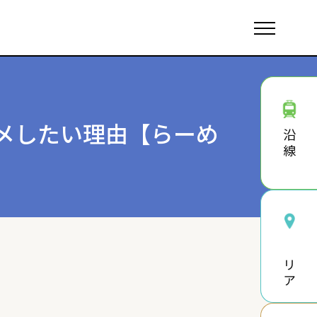
メしたい理由【らーめ
沿線
エリア