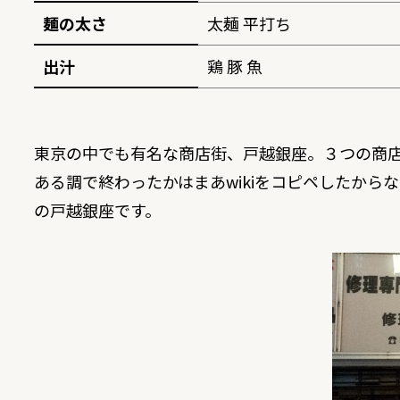
麺の太さ
太麺 平打ち
出汁
鶏 豚 魚
東京の中でも有名な商店街、戸越銀座。３つの商店
ある調で終わったかはまあwikiをコピペしたか
の戸越銀座です。