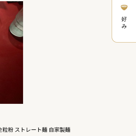
好み
全粒粉 ストレート麺 自家製麺