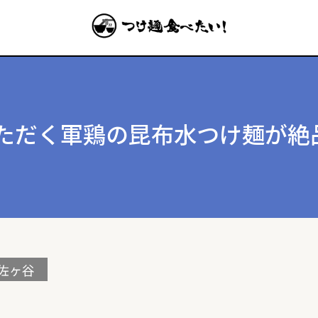
ただく軍鶏の昆布水つけ麺が絶品
佐ヶ谷