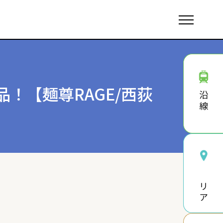
！【麺尊RAGE/西荻
沿線
エリア