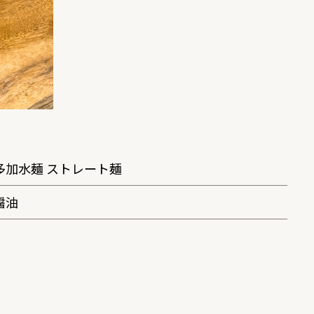
多加水麺 ストレート麺
醤油