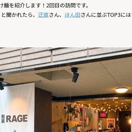
け麺を紹介します！2回目の訪問です。
？と聞かれたら、
迂直
さん、
ほん田
さんに並ぶTOP3に