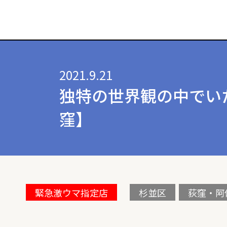
2021.9.21
独特の世界観の中でい
窪】
緊急激ウマ指定店
杉並区
荻窪・阿