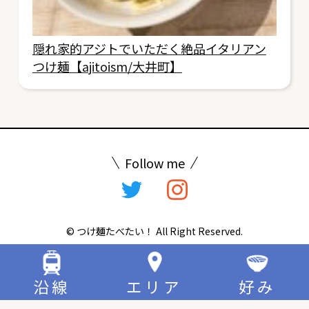
隠れ家的アジトでいただく絶品イタリアン
つけ麺【ajitoism/大井町】
Follow me
© つけ麺たべたい！ All Right Reserved.
沿線
エリア
好み