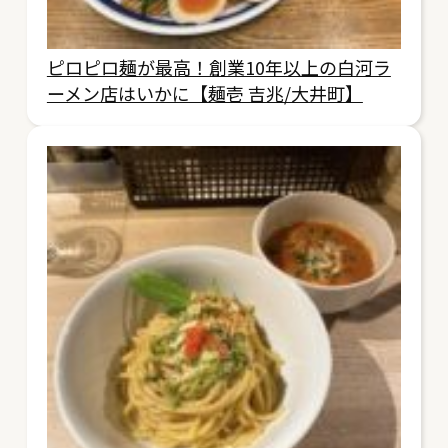
ピロピロ麺が最高！創業10年以上の白河ラ
ーメン店はいかに【麺壱 吉兆/大井町】