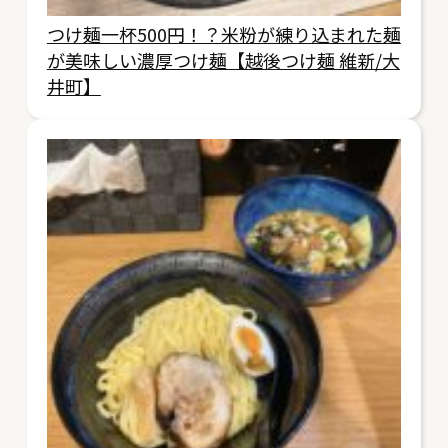
つけ麺一杯500円！？米粉が練り込まれた麺
が美味しい濃厚つけ麺【越後つけ麺 維新/大
井町】