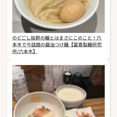
のどごし抜群の麺とはまさにこのこと！六
本木で今話題の醤油つけ麺【富喜製麺研究
所/六本木】