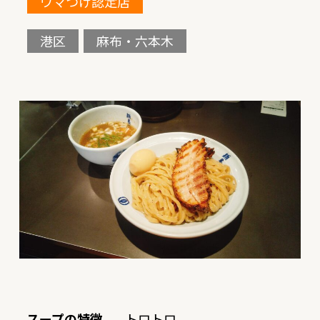
ウマつけ認定店
港区
麻布・六本木
スープの特徴
トロトロ