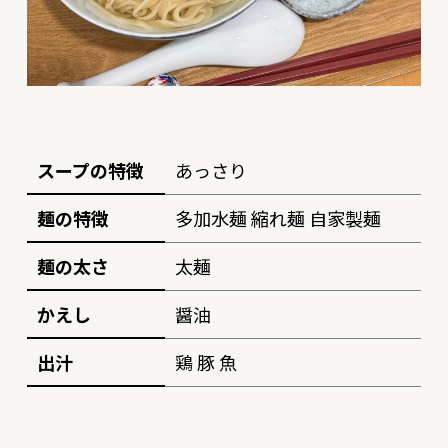
スープの特徴
あっさり
麺の特徴
多加水麺 縮れ麺 自家製麺
麺の太さ
太麺
かえし
醤油
出汁
鶏 豚 魚