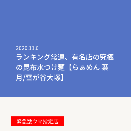
2020.11.6
ランキング常連、有名店の究極
の昆布水つけ麺【らぁめん 葉
月/雪が谷大塚】
緊急激ウマ指定店