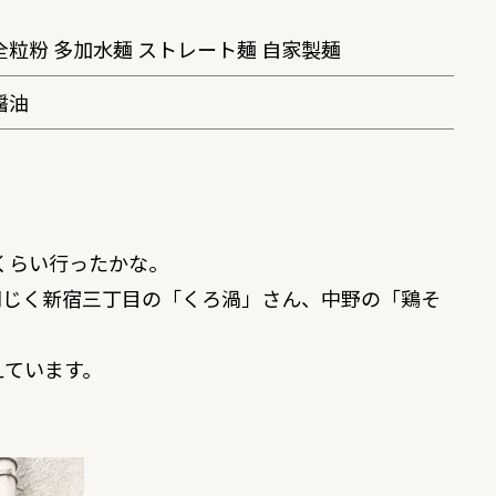
全粒粉 多加水麺 ストレート麺 自家製麺
醤油
回くらい行ったかな。
同じく新宿三丁目の「
くろ渦
」さん、中野の「
鶏そ
えています。