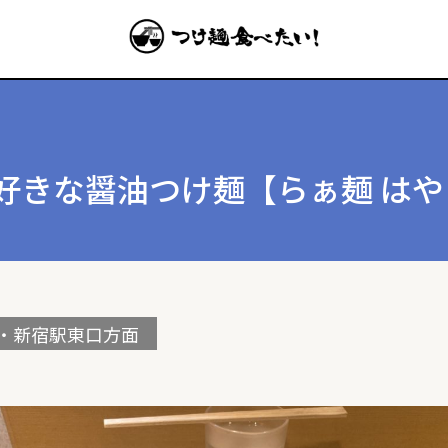
好きな醤油つけ麺【らぁ麺 はや
・新宿駅東口方面