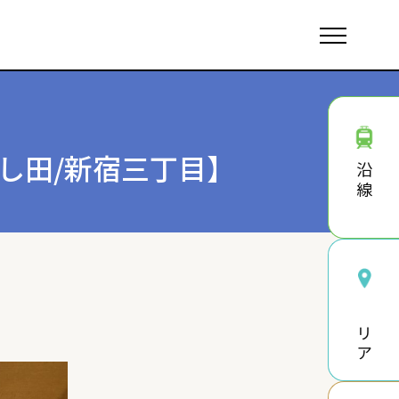
し田/新宿三丁目】
沿線
エリア