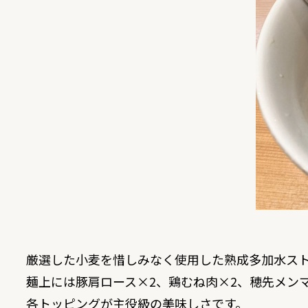
厳選した小麦を惜しみなく使用した熟成多加水ス
麺上には豚肩ロース×2、鶏むね肉×2、穂先メン
各トッピングが主役級の美味しさです。