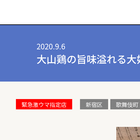
2020.9.6
大山鶏の旨味溢れる大
緊急激ウマ指定店
新宿区
歌舞伎町